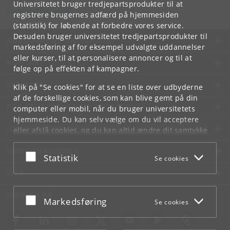
Engerom
Universitetet bruger tredjepartsprodukter til at
engerom
@
hum
.
ku
.
dk
registrere brugernes adfærd på hjemmesiden
(statistik) for løbende at forbedre vores service.
Desuden bruger universitetet tredjepartsprodukter til
KØBENHAVNS UNIVERSITET
markedsføring af for eksempel udvalgte uddannelser
eller kurser, til at personalisere annoncer og til at
KONTAKT
følge op på effekten af kampagner.
SERVICES
Klik på "Se cookies" for at se en liste over udbyderne
af de forskellige cookies, som kan blive gemt på din
FOR STUDERENDE OG ANSATTE
computer eller mobil, når du bruger universitetets
hjemmeside. Du kan selv vælge om du vil acceptere
JOB OG KARRIERE
eller afslå cookies, og du kan altid ændre dit samtykke
under
Cookie- og privatlivspolitik
som du finder i
NØDSITUATIONER
bunden af hver side.
Acceptér eller afslå
Statistik
Se cookies
Googles privatlivspolitik
WEB
MØD KU PÅ
Acceptér eller afslå
Markedsføring
Se cookies