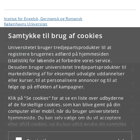
Institut for Engelsk, Germansk og Romansk
Københavns Universitet
Emil Holms Kanal 6, DK-2300 København S
Samtykke til brug af cookies
Kontakt:
Engerom
Universitetet bruger tredjepartsprodukter til at
Engerom
@
hum
.
ku
.
dk
registrere brugernes adfærd på hjemmesiden
(statistik) for løbende at forbedre vores service.
Desuden bruger universitetet tredjepartsprodukter til
KØBENHAVNS UNIVERSITET
markedsføring af for eksempel udvalgte uddannelser
eller kurser, til at personalisere annoncer og til at
KONTAKT
følge op på effekten af kampagner.
SERVICES
Klik på "Se cookies" for at se en liste over udbyderne
af de forskellige cookies, som kan blive gemt på din
FOR STUDERENDE OG ANSATTE
computer eller mobil, når du bruger universitetets
hjemmeside. Du kan selv vælge om du vil acceptere
JOB OG KARRIERE
eller afslå cookies, og du kan altid ændre dit samtykke
under
Cookie- og privatlivspolitik
som du finder i
NØDSITUATIONER
bunden af hver side.