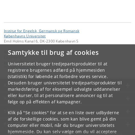
Institut for Engelsk, Germansk og Romansk
Københavns Universitet
Emil Holms Kanal 6, DK-2300 København S
Samtykke til brug af cookies
Kontakt:
Engerom
engerom
@
hum
.
ku
.
dk
Universitetet bruger tredjepartsprodukter til at
Tlf:
+45 35328600
registrere brugernes adfærd på hjemmesiden
(statistik) for løbende at forbedre vores service.
Desuden bruger universitetet tredjepartsprodukter til
KØBENHAVNS UNIVERSITET
markedsføring af for eksempel udvalgte uddannelser
eller kurser, til at personalisere annoncer og til at
KONTAKT
følge op på effekten af kampagner.
SERVICES
Klik på "Se cookies" for at se en liste over udbyderne
af de forskellige cookies, som kan blive gemt på din
FOR STUDERENDE OG ANSATTE
computer eller mobil, når du bruger universitetets
hjemmeside. Du kan selv vælge om du vil acceptere