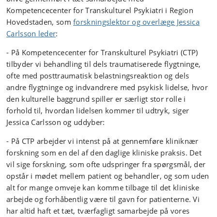
Kompetencecenter for Transkulturel Psykiatri i Region
Hovedstaden, som
forskningslektor og overlæge Jessica
Carlsson leder
:
- På Kompetencecenter for Transkulturel Psykiatri (CTP)
tilbyder vi behandling til dels traumatiserede flygtninge,
ofte med posttraumatisk belastningsreaktion og dels
andre flygtninge og indvandrere med psykisk lidelse, hvor
den kulturelle baggrund spiller er særligt stor rolle i
forhold til, hvordan lidelsen kommer til udtryk, siger
Jessica Carlsson og uddyber:
- På CTP arbejder vi intenst på at gennemføre kliniknær
forskning som en del af den daglige kliniske praksis. Det
vil sige forskning, som ofte udspringer fra spørgsmål, der
opstår i mødet mellem patient og behandler, og som uden
alt for mange omveje kan komme tilbage til det kliniske
arbejde og forhåbentlig være til gavn for patienterne. Vi
har altid haft et tæt, tværfagligt samarbejde på vores