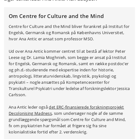
Om Centre for Culture and the Mind
Centre for Culture and the Mind bliver forankret på Institut for
Engelsk, Germansk og Romansk på Københavns Universitet,
hvor Ana Antic er ansat som professor MSO.
Ud over Ana Antic kommer centret til at bestå af lektor Peter
Leese og Dr. Lamia Moghnieh, som begge er ansat på Institut
for Engelsk, Germansk og Romansk, samt en række postdoc’er
og ph.d.-studerende med ekspertise inden for historie,
antropologi, litteraturvidenskab, lingvistik, psykologi og
psykiatri – nogle ansættes på Kompetencecenter for
Transkulturel Psykiatri under ledelse af forskningslektor Jessica
Carlsson.
Ana Antic leder også
det ERC-finansierede forskningsprojekt
Decolonising Madness
, som undersøger nogle af de samme
grundlæggende spørgsmål som Centre for Culture and Mind,
fx om psykiatrien har formået at frigøre sig fra sine
kolonialistiske fortid efter 2. verdenskrig.