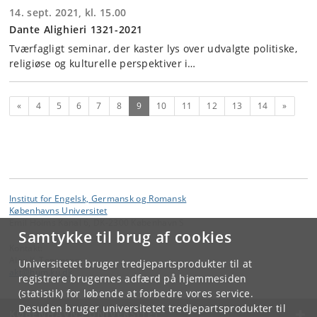
14. sept. 2021, kl. 15.00
Dante Alighieri 1321-2021
Tværfagligt seminar, der kaster lys over udvalgte politiske,
religiøse og kulturelle perspektiver i…
Forrige
(nuværende)
Næste
«
4
5
6
7
8
9
10
11
12
13
14
»
Institut for Engelsk, Germansk og Romansk
Københavns Universitet
Emil Holms Kanal 6, DK-2300 København S
Samtykke til brug af cookies
Kontakt:
Alex K. Tonnesen
Universitetet bruger tredjepartsprodukter til at
akt
@
hum
.
ku
.
dk
registrere brugernes adfærd på hjemmesiden
(statistik) for løbende at forbedre vores service.
Desuden bruger universitetet tredjepartsprodukter til
KØBENHAVNS UNIVERSITET