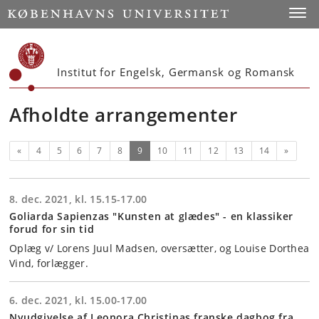
Start
Toggl
Institut for Engelsk, Germansk og Romansk
Afholdte arrangementer
Forrige
(nuværende)
Næste
«
4
5
6
7
8
9
10
11
12
13
14
»
8. dec. 2021, kl. 15.15-17.00
Goliarda Sapienzas "Kunsten at glædes" - en klassiker
forud for sin tid
Oplæg v/ Lorens Juul Madsen, oversætter, og Louise Dorthea
Vind, forlægger.
6. dec. 2021, kl. 15.00-17.00
Nyudgivelse af Leonora Christinas franske dagbog fra